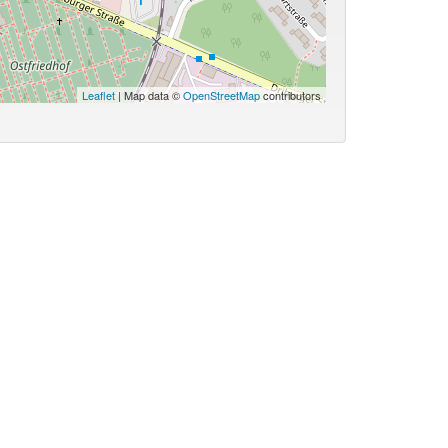
Leaflet
| Map data ©
OpenStreetMap
contributors