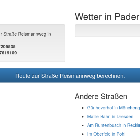
Wetter in Pade
zur Straße Reismannweg in
.7205535
.7619109
Route zur Straße Reismannweg berechnen.
Andere Straßen
Günhoverhof in Möncheng
Maille-Bahn in Dresden
Am Runtenbusch in Reckl
Im Oberfeld in Pohl