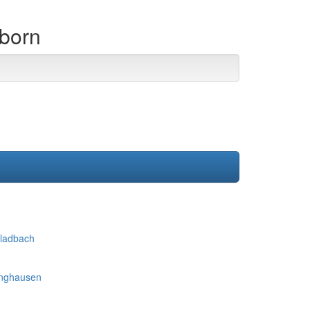
rborn
ladbach
inghausen