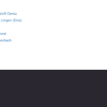
 Groß-Gerau
n Lingen (Ems)
orst
zenbach