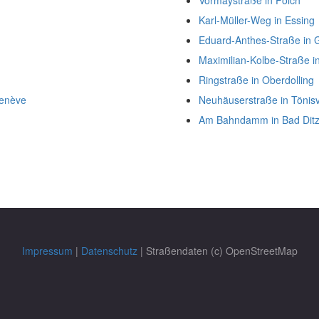
Vormaystraße in Polch
Karl-Müller-Weg in Essing
Eduard-Anthes-Straße in
Maximilian-Kolbe-Straße i
Ringstraße in Oberdolling
Genève
Neuhäuserstraße in Tönisv
Am Bahndamm in Bad Dit
Impressum
|
Datenschutz
| Straßendaten (c) OpenStreetMap