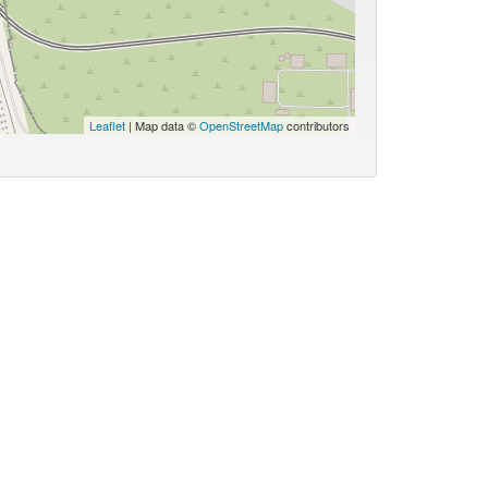
Leaflet
| Map data ©
OpenStreetMap
contributors