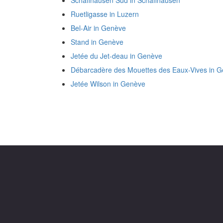
Schaffhausen Süd in Schaffhausen
Ruetligasse in Luzern
Bel-Air in Genève
Stand in Genève
Jetée du Jet-deau in Genève
Débarcadère des Mouettes des Eaux-Vives in 
Jetée Wilson in Genève