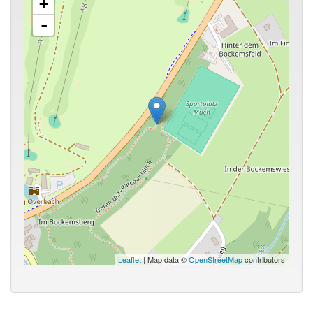
+
-
Leaflet
| Map data ©
OpenStreetMap
contributors