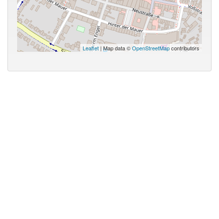
Leaflet
| Map data ©
OpenStreetMap
contributors