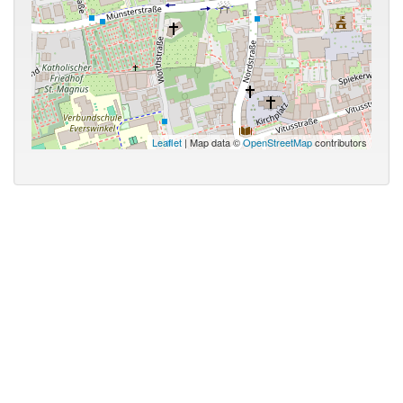
Leaflet
| Map data ©
OpenStreetMap
contributors