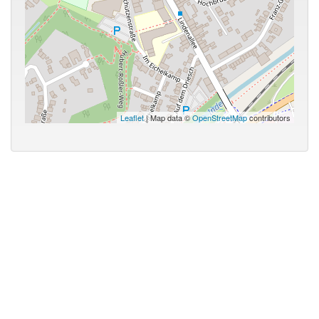
Leaflet
| Map data ©
OpenStreetMap
contributors