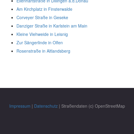
Ellenhartstraße in Dillingen a.d.Donau
Am Kirchplatz in Finsterwalde
Corveyer Straße in Geseke
Danziger Straße in Karlstein am Main
Kleine Viehweide in Leisnig
Zur Sängerlinde in Olfen
Rosenstraße in Altlandsberg
Impressum
|
Datenschutz
| Straßendaten (c) OpenStreetMap