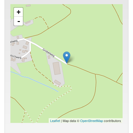
+
-
Leaflet
| Map data ©
OpenStreetMap
contributors