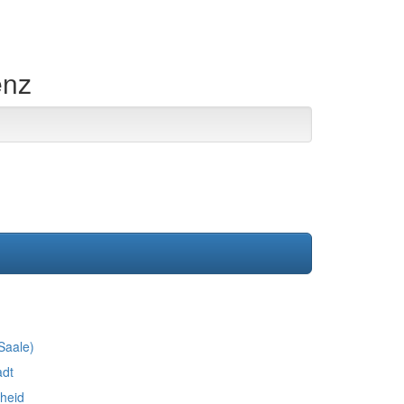
enz
Saale)
adt
heid