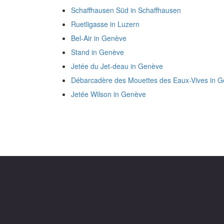
Schaffhausen Süd in Schaffhausen
Ruetligasse in Luzern
Bel-Air in Genève
Stand in Genève
Jetée du Jet-deau in Genève
Débarcadère des Mouettes des Eaux-Vives in 
Jetée Wilson in Genève