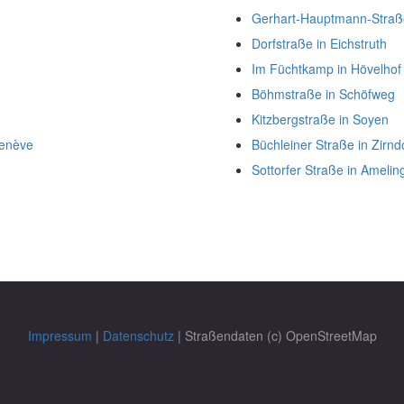
Gerhart-Hauptmann-Straße
Dorfstraße in Eichstruth
Im Füchtkamp in Hövelhof
Böhmstraße in Schöfweg
Kitzbergstraße in Soyen
Genève
Büchleiner Straße in Zirnd
Sottorfer Straße in Ameli
Impressum
|
Datenschutz
| Straßendaten (c) OpenStreetMap