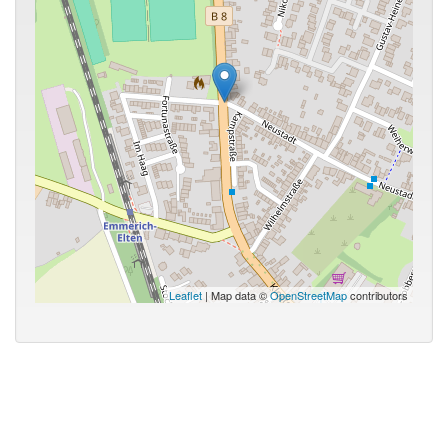
Leaflet
| Map data ©
OpenStreetMap
contributors