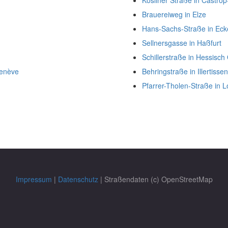
Kösliner Straße in Castro
Brauereiweg in Elze
Hans-Sachs-Straße in Eck
Sellnersgasse in Haßfurt
Schillerstraße in Hessisch
Genève
Behringstraße in Illertissen
Pfarrer-Tholen-Straße in 
Impressum
|
Datenschutz
| Straßendaten (c) OpenStreetMap