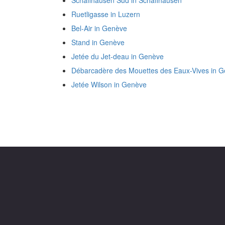
Schaffhausen Süd in Schaffhausen
Ruetligasse in Luzern
Bel-Air in Genève
Stand in Genève
Jetée du Jet-deau in Genève
Débarcadère des Mouettes des Eaux-Vives in 
Jetée Wilson in Genève