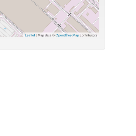
Leaflet
| Map data ©
OpenStreetMap
contributors