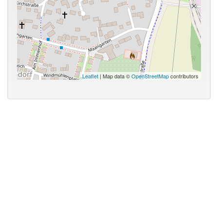
Leaflet
| Map data ©
OpenStreetMap
contributors