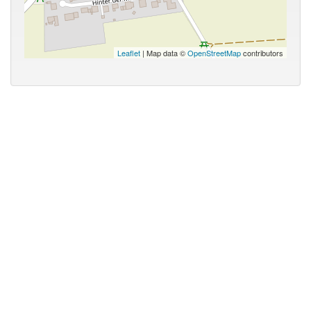
Leaflet
| Map data ©
OpenStreetMap
contributors