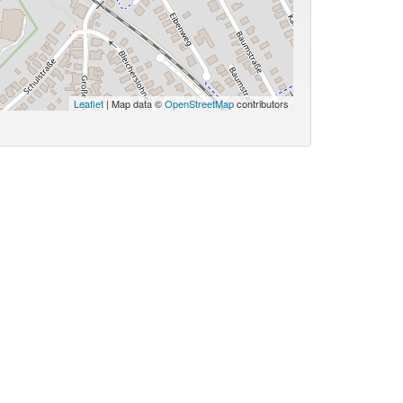
Leaflet
| Map data ©
OpenStreetMap
contributors