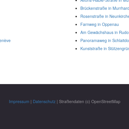
Alfons-Hable-Straße in M
Brückenstraße in Murrhard
Rosenstraße in Neunkirch
Farnweg in Oppenau
Am Gewächshaus in Rudol
Genève
Panoramaweg in Schlaitdo
Kunststraße in Stützengrü
Impressum
|
Datenschutz
| Straßendaten (c) OpenStreetMap