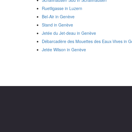
Schaffhausen Süd in Schaffhausen
Ruetligasse in Luzern
Bel-Air in Genève
Stand in Genève
Jetée du Jet-deau in Genève
Débarcadère des Mouettes des Eaux-Vives in 
Jetée Wilson in Genève