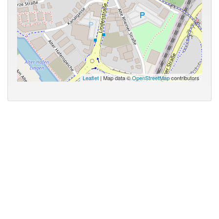
Leaflet
| Map data ©
OpenStreetMap
contributors