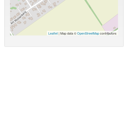
Leaflet
| Map data ©
OpenStreetMap
contributors