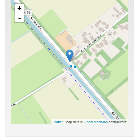
+
-
Leaflet
| Map data ©
OpenStreetMap
contributors