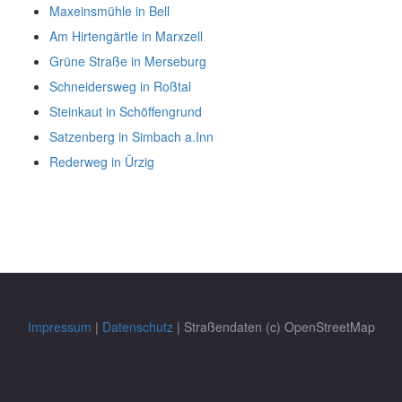
Maxeinsmühle in Bell
Am Hirtengärtle in Marxzell
Grüne Straße in Merseburg
Schneidersweg in Roßtal
Steinkaut in Schöffengrund
Satzenberg in Simbach a.Inn
Rederweg in Ürzig
Impressum
|
Datenschutz
| Straßendaten (c) OpenStreetMap