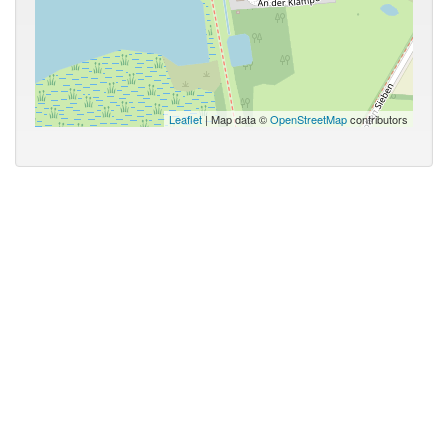
Leaflet
| Map data ©
OpenStreetMap
contributors