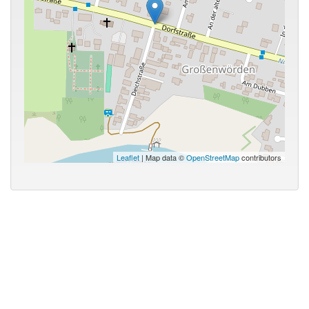
Leaflet
| Map data ©
OpenStreetMap
contributors