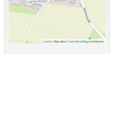
Leaflet
| Map data ©
OpenStreetMap
contributors