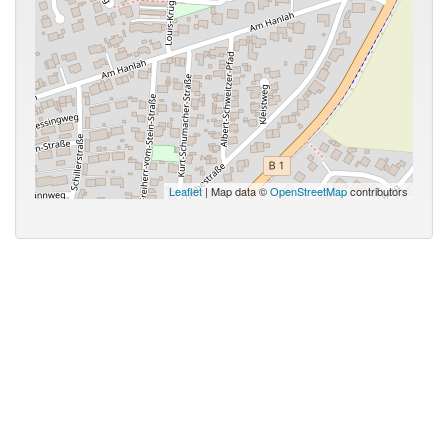
Leaflet
| Map data ©
OpenStreetMap
contributors