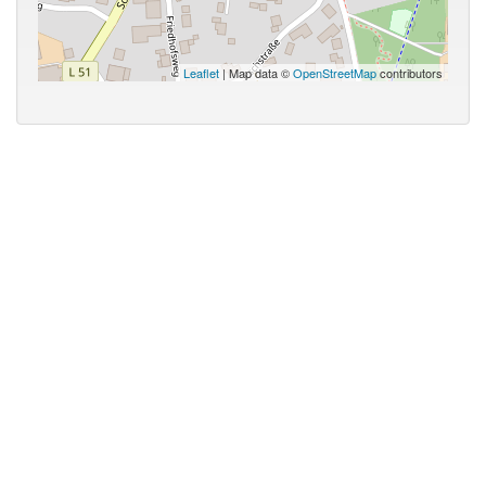
Leaflet
| Map data ©
OpenStreetMap
contributors