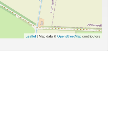
Leaflet
| Map data ©
OpenStreetMap
contributors