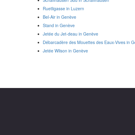
Schaffhausen Süd in Schaffhausen
Ruetligasse in Luzern
Bel-Air in Genève
Stand in Genève
Jetée du Jet-deau in Genève
Débarcadère des Mouettes des Eaux-Vives in 
Jetée Wilson in Genève