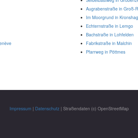
Seidelbastweg in Gröbenze
Augrabenstraße in Groß-
Im Moorgrund in Kronsha
Echternstraße in Lemgo
Bachstraße in Lohfelden
Genève
Fabrikstraße in Malchin
Pfarrweg in Pöttmes
Impressum
|
Datenschutz
| Straßendaten (c) OpenStreetMap