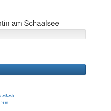
entin am Schaalsee
 Gladbach
sheim