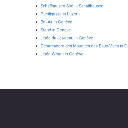
Schaffhausen Süd in Schaffhausen
Ruetligasse in Luzern
Bel-Air in Genève
Stand in Genève
Jetée du Jet-deau in Genève
Débarcadère des Mouettes des Eaux-Vives in 
Jetée Wilson in Genève