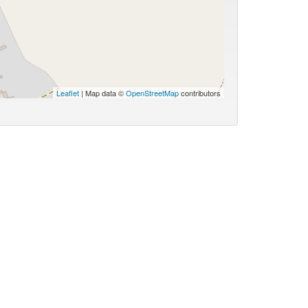
Leaflet
| Map data ©
OpenStreetMap
contributors