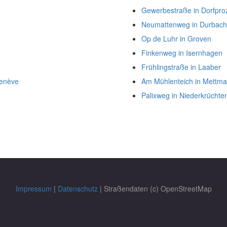
Gewerbestraße in Dorfpro
Neumattenweg in Durbach
Op de Luhr in Groven
Finkenweg in Isernhagen
Frühlingstraße in Laaber
Genève
Am Mühlenteich in Mettm
Palixweg in Niederkrüchte
Impressum
|
Datenschutz
| Straßendaten (c) OpenStreetMap