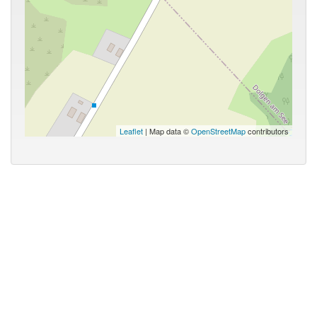
Leaflet
| Map data ©
OpenStreetMap
contributors