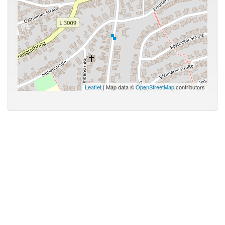
Leaflet
| Map data ©
OpenStreetMap
contributors