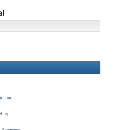
al
München
zburg
ß Schwiesow