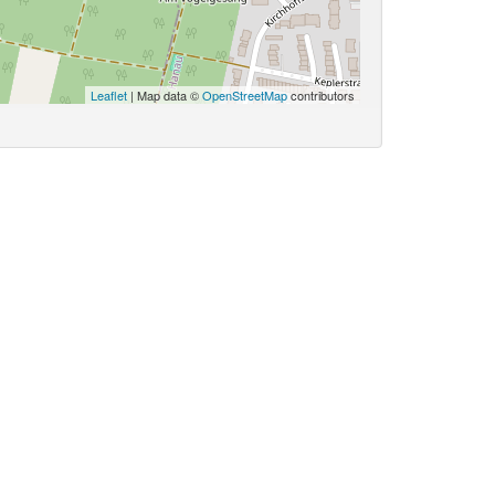
Leaflet
| Map data ©
OpenStreetMap
contributors