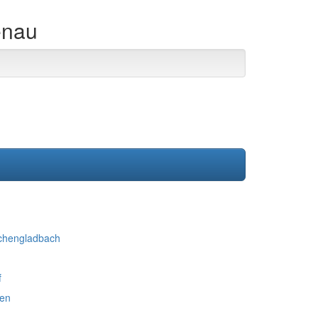
enau
nchengladbach
f
ten