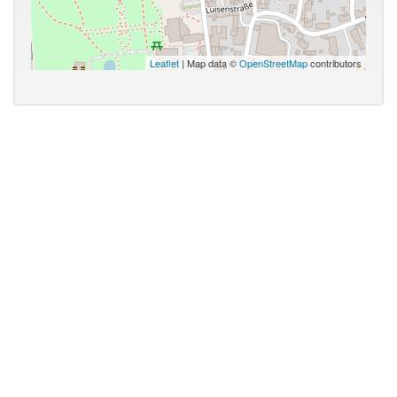
Leaflet
| Map data ©
OpenStreetMap
contributors