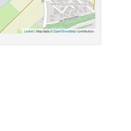
Leaflet
| Map data ©
OpenStreetMap
contributors