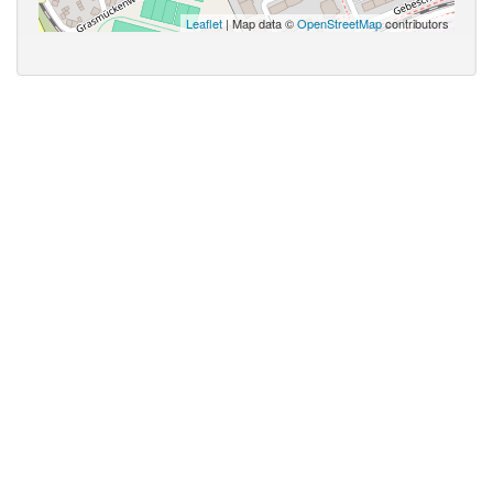
Leaflet
| Map data ©
OpenStreetMap
contributors