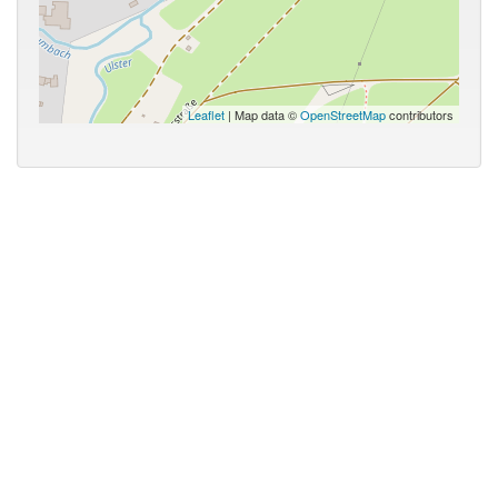
Leaflet
| Map data ©
OpenStreetMap
contributors