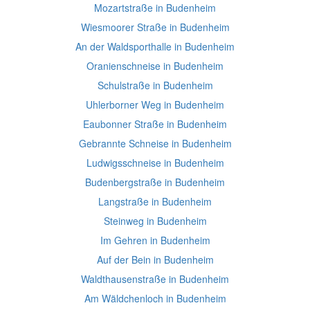
Mozartstraße in Budenheim
Wiesmoorer Straße in Budenheim
An der Waldsporthalle in Budenheim
Oranienschneise in Budenheim
Schulstraße in Budenheim
Uhlerborner Weg in Budenheim
Eaubonner Straße in Budenheim
Gebrannte Schneise in Budenheim
Ludwigsschneise in Budenheim
Budenbergstraße in Budenheim
Langstraße in Budenheim
Steinweg in Budenheim
Im Gehren in Budenheim
Auf der Bein in Budenheim
Waldthausenstraße in Budenheim
Am Wäldchenloch in Budenheim