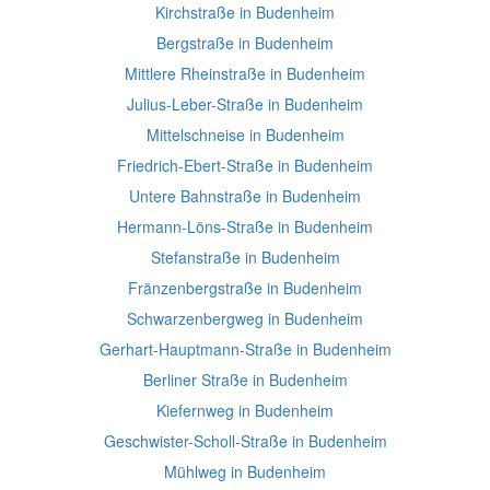
Kirchstraße in Budenheim
Bergstraße in Budenheim
Mittlere Rheinstraße in Budenheim
Julius-Leber-Straße in Budenheim
Mittelschneise in Budenheim
Friedrich-Ebert-Straße in Budenheim
Untere Bahnstraße in Budenheim
Hermann-Löns-Straße in Budenheim
Stefanstraße in Budenheim
Fränzenbergstraße in Budenheim
Schwarzenbergweg in Budenheim
Gerhart-Hauptmann-Straße in Budenheim
Berliner Straße in Budenheim
Kiefernweg in Budenheim
Geschwister-Scholl-Straße in Budenheim
Mühlweg in Budenheim