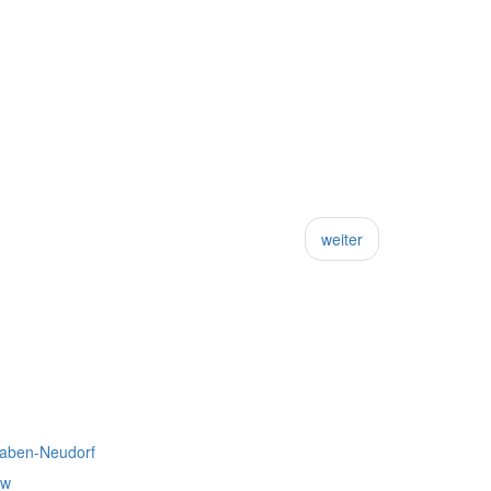
weiter
raben-Neudorf
ow