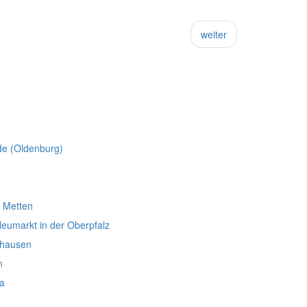
weiter
e (Oldenburg)
n Metten
eumarkt in der Oberpfalz
dhausen
n
ha