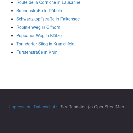
Route de la Corniche in Lausanne
Sonnenstraße in Döbeln
Schwartzkopffstraße in Falkensee
Robinienweg in Gifhorn
Poppauer Weg in Klötze
Tonndorfer Stieg in Kranichfeld
Fürstenstraße in Krün
Impressum
|
Datenschutz
| Straßendaten (c) OpenStreetMap