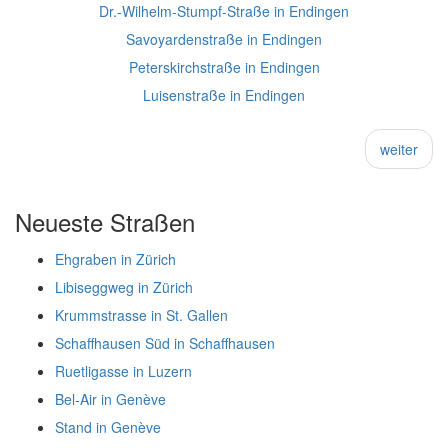
Dr.-Wilhelm-Stumpf-Straße in Endingen
Savoyardenstraße in Endingen
Peterskirchstraße in Endingen
Luisenstraße in Endingen
weiter
Neueste Straßen
Ehgraben in Zürich
Libiseggweg in Zürich
Krummstrasse in St. Gallen
Schaffhausen Süd in Schaffhausen
Ruetligasse in Luzern
Bel-Air in Genève
Stand in Genève