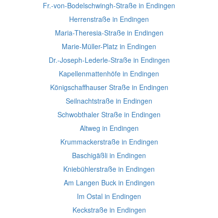
Fr.-von-Bodelschwingh-Straße in Endingen
Herrenstraße in Endingen
Maria-Theresia-Straße in Endingen
Marie-Müller-Platz in Endingen
Dr.-Joseph-Lederle-Straße in Endingen
Kapellenmattenhöfe in Endingen
Königschaffhauser Straße in Endingen
Seilnachtstraße in Endingen
Schwobthaler Straße in Endingen
Altweg in Endingen
Krummackerstraße in Endingen
Baschigäßli in Endingen
Kniebühlerstraße in Endingen
Am Langen Buck in Endingen
Im Ostal in Endingen
Keckstraße in Endingen