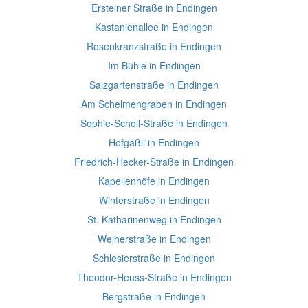
Ersteiner Straße in Endingen
Kastanienallee in Endingen
Rosenkranzstraße in Endingen
Im Bühle in Endingen
Salzgartenstraße in Endingen
Am Schelmengraben in Endingen
Sophie-Scholl-Straße in Endingen
Hofgäßli in Endingen
Friedrich-Hecker-Straße in Endingen
Kapellenhöfe in Endingen
Winterstraße in Endingen
St. Katharinenweg in Endingen
Weiherstraße in Endingen
Schlesierstraße in Endingen
Theodor-Heuss-Straße in Endingen
Bergstraße in Endingen