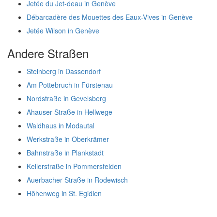
Jetée du Jet-deau in Genève
Débarcadère des Mouettes des Eaux-Vives in Genève
Jetée Wilson in Genève
Andere Straßen
Steinberg in Dassendorf
Am Pottebruch in Fürstenau
Nordstraße in Gevelsberg
Ahauser Straße in Hellwege
Waldhaus in Modautal
Werkstraße in Oberkrämer
Bahnstraße in Plankstadt
Kellerstraße in Pommersfelden
Auerbacher Straße in Rodewisch
Höhenweg in St. Egidien