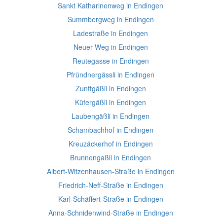
Sankt Katharinenweg in Endingen
Summbergweg in Endingen
Ladestraße in Endingen
Neuer Weg in Endingen
Reutegasse in Endingen
Pfründnergässli in Endingen
Zunftgäßli in Endingen
Küfergäßli in Endingen
Laubengäßli in Endingen
Schambachhof in Endingen
Kreuzäckerhof in Endingen
Brunnengaßli in Endingen
Albert-Witzenhausen-Straße in Endingen
Friedrich-Neff-Straße in Endingen
Karl-Schäffert-Straße in Endingen
Anna-Schnidenwind-Straße in Endingen