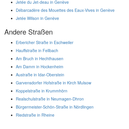
Jetée du Jet-deau in Genève
Débarcadère des Mouettes des Eaux-Vives in Genève
Jetée Wilson in Genève
Andere Straßen
Erbericher Straße in Eschweiler
Hauffstraße in Fellbach
Am Bruch in Hechthausen
Am Damm in Hockenheim
Austraße in Idar-Oberstein
Garvensdorfer Hofstraße in Kirch Mulsow
Koppelstraße in Krummhörn
Realschulstraße in Neumagen-Dhron
Bürgermeister-Schön-Straße in Nördlingen
Riedstraße in Rheine