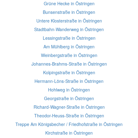
Grüne Hecke in Östringen
Bunsenstraße in Östringen
Untere Klosterstraße in Östringen
Stadtbahn-Wanderweg in Östringen
Lessingstraße in Östringen
Am Mühlberg in Östringen
Weinbergstraße in Östringen
Johannes-Brahms-Straße in Östringen
Kolpingstraße in Östringen
Hermann-Löns-Straße in Östringen
Hohlweg in Östringen
Georgstraße in Östringen
Richard-Wagner-Straße in Östringen
Theodor-Heuss-Straße in Östringen
Treppe Am Königsbecher / Friedhofstraße in Östringen
Kirchstraße in Östringen