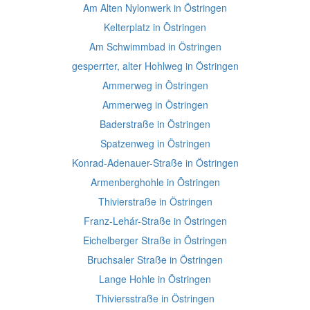
Am Alten Nylonwerk in Östringen
Kelterplatz in Östringen
Am Schwimmbad in Östringen
gesperrter, alter Hohlweg in Östringen
Ammerweg in Östringen
Ammerweg in Östringen
Baderstraße in Östringen
Spatzenweg in Östringen
Konrad-Adenauer-Straße in Östringen
Armenberghohle in Östringen
Thivierstraße in Östringen
Franz-Lehár-Straße in Östringen
Eichelberger Straße in Östringen
Bruchsaler Straße in Östringen
Lange Hohle in Östringen
Thiviersstraße in Östringen