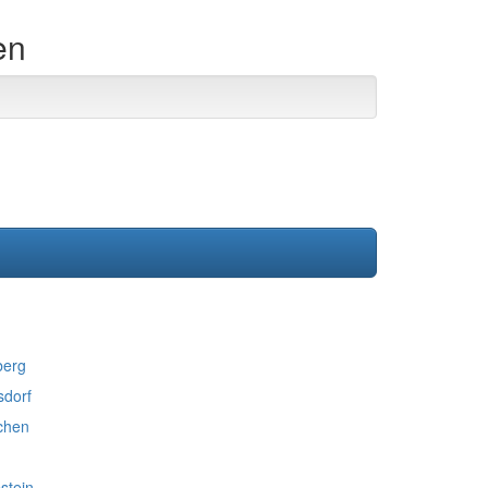
en
berg
sdorf
rchen
stein