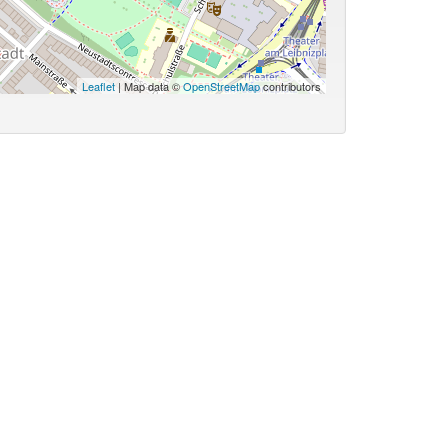
Leaflet
| Map data ©
OpenStreetMap
contributors