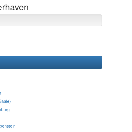
erhaven
n
Saale)
mburg
benstein