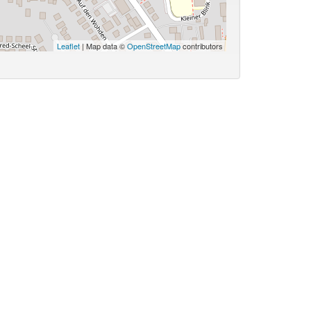
Leaflet
| Map data ©
OpenStreetMap
contributors