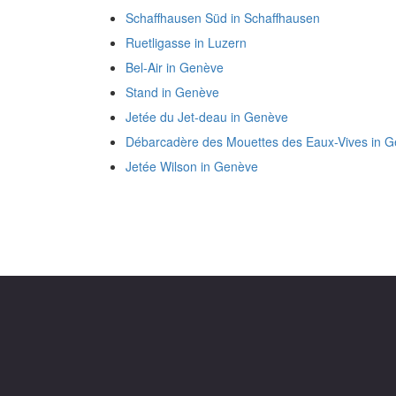
Schaffhausen Süd in Schaffhausen
Ruetligasse in Luzern
Bel-Air in Genève
Stand in Genève
Jetée du Jet-deau in Genève
Débarcadère des Mouettes des Eaux-Vives in 
Jetée Wilson in Genève