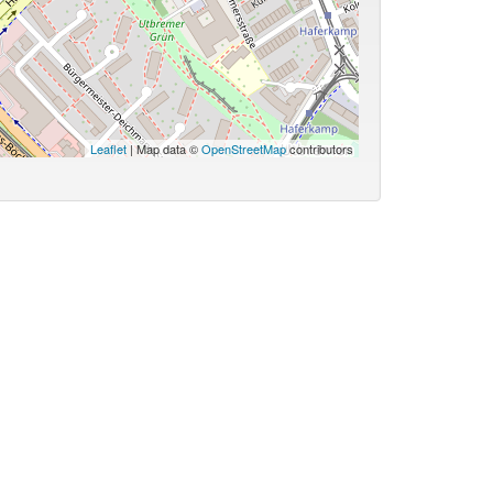
Leaflet
| Map data ©
OpenStreetMap
contributors