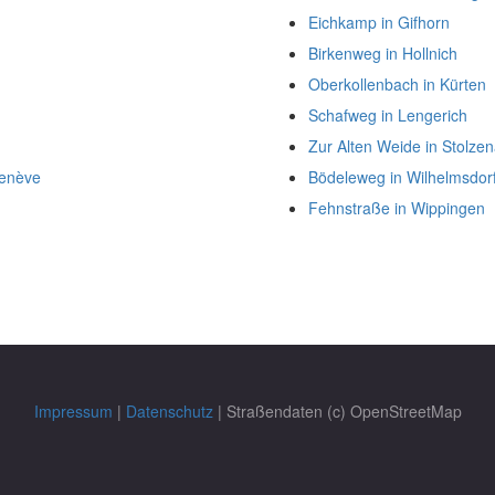
Eichkamp in Gifhorn
Birkenweg in Hollnich
Oberkollenbach in Kürten
Schafweg in Lengerich
Zur Alten Weide in Stolze
Genève
Bödeleweg in Wilhelmsdor
Fehnstraße in Wippingen
Impressum
|
Datenschutz
| Straßendaten (c) OpenStreetMap