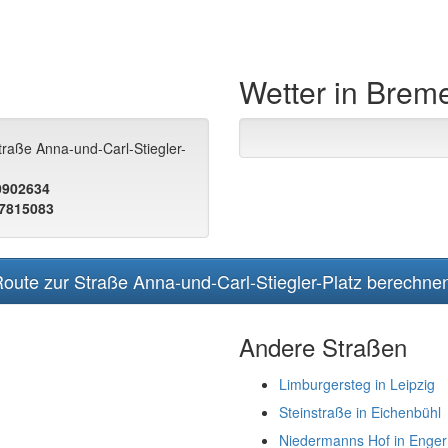
Wetter in Brem
traße Anna-und-Carl-Stiegler-
.0902634
.7815083
oute zur Straße Anna-und-Carl-Stiegler-Platz berechne
Andere Straßen
Limburgersteg in Leipzig
Steinstraße in Eichenbühl
Niedermanns Hof in Enger