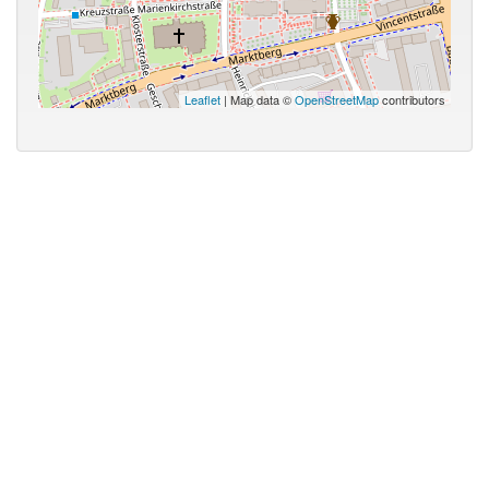
Leaflet
| Map data ©
OpenStreetMap
contributors