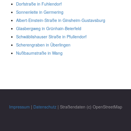
Dorfstraße in Fuhlendorf
Sonnenleite in Germering
Albert-Einstein-Straße in Ginsheim-Gustavsburg
Glasbergweg in Grünhain-Beierfeld
Schwäblishauser Straße in Pfullendorf
Scherengraben in Überlingen
Nußbaumstraße in Wang
Impressum
|
Datenschutz
| Straßendaten (c) OpenStreetMap