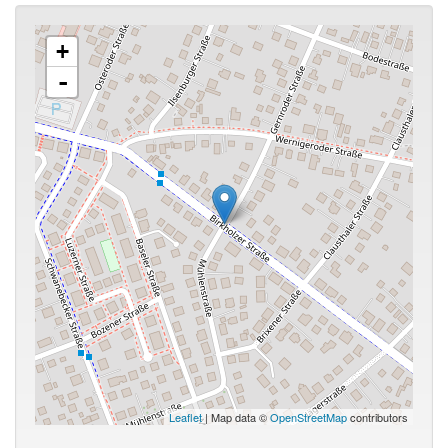
+
-
Leaflet
| Map data ©
OpenStreetMap
contributors