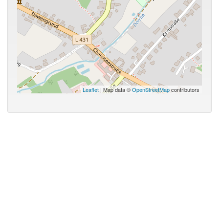
Leaflet
| Map data ©
OpenStreetMap
contributors