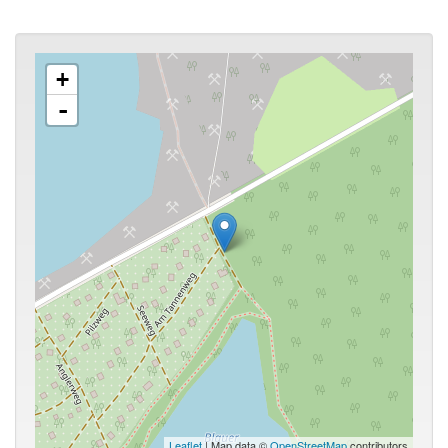
+
-
Leaflet
| Map data ©
OpenStreetMap
contributors