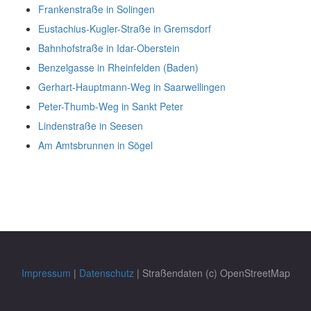
Frankenstraße in Solingen
Eustachius-Kugler-Straße in Gremsdorf
Bahnhofstraße in Idar-Oberstein
Benzelgasse in Rheinfelden (Baden)
Gerhart-Hauptmann-Weg in Saarwellingen
Peter-Thumb-Weg in Sankt Peter
Lindenstraße in Seesen
Am Amtsbrunnen in Sögel
Impressum
|
Datenschutz
| Straßendaten (c) OpenStreetMap