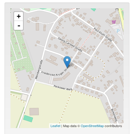
+
-
Leaflet
| Map data ©
OpenStreetMap
contributors