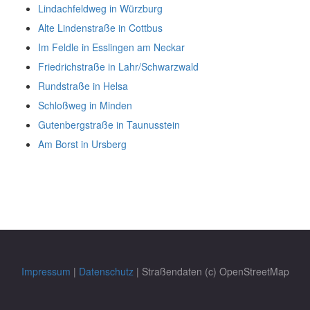
Lindachfeldweg in Würzburg
Alte Lindenstraße in Cottbus
Im Feldle in Esslingen am Neckar
Friedrichstraße in Lahr/Schwarzwald
Rundstraße in Helsa
Schloßweg in Minden
Gutenbergstraße in Taunusstein
Am Borst in Ursberg
Impressum
|
Datenschutz
| Straßendaten (c) OpenStreetMap