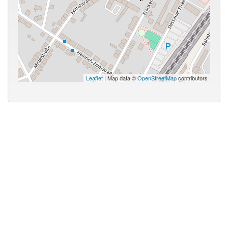
Leaflet
| Map data ©
OpenStreetMap
contributors