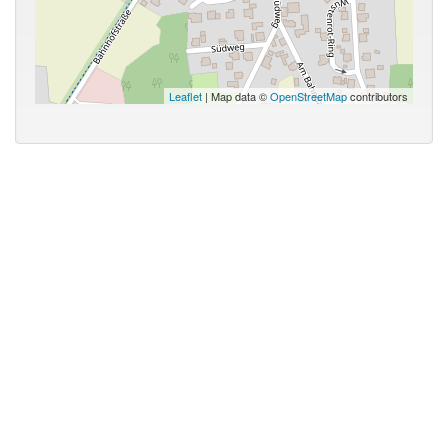
Leaflet
| Map data ©
OpenStreetMap
contributors