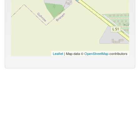
Leaflet
| Map data ©
OpenStreetMap
contributors