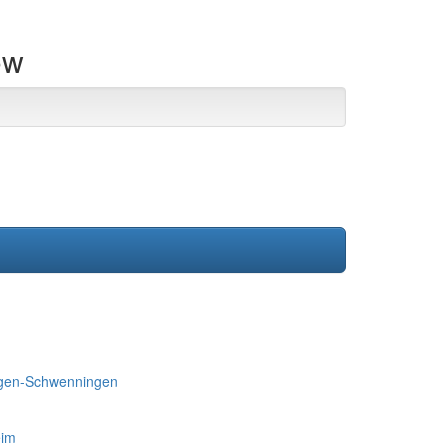
ow
ngen-Schwenningen
eim