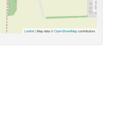
Leaflet
| Map data ©
OpenStreetMap
contributors