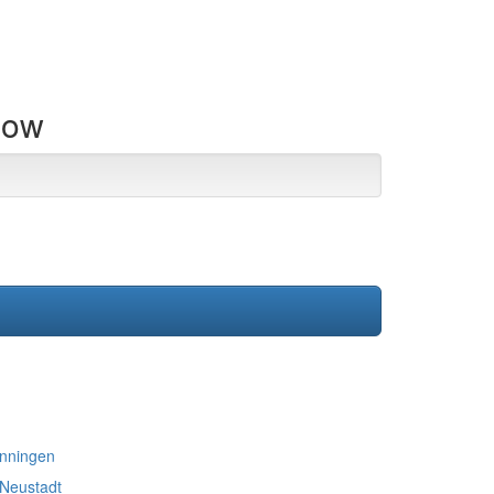
now
enningen
 Neustadt