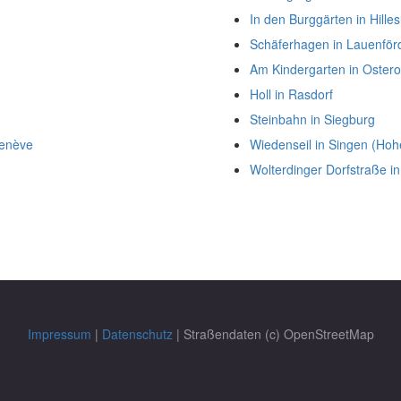
In den Burggärten in Hille
Schäferhagen in Lauenför
Am Kindergarten in Oster
Holl in Rasdorf
Steinbahn in Siegburg
Genève
Wiedenseil in Singen (Hoh
Wolterdinger Dorfstraße in
Impressum
|
Datenschutz
| Straßendaten (c) OpenStreetMap