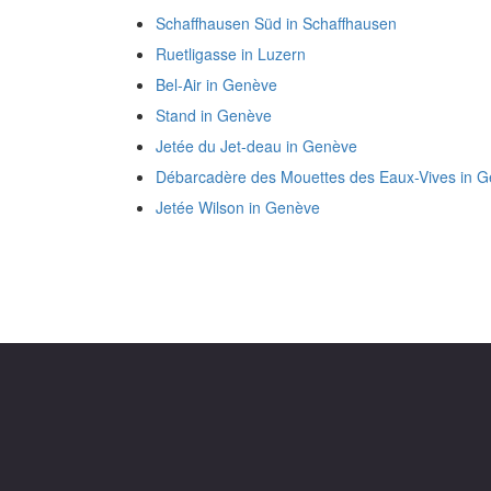
Schaffhausen Süd in Schaffhausen
Ruetligasse in Luzern
Bel-Air in Genève
Stand in Genève
Jetée du Jet-deau in Genève
Débarcadère des Mouettes des Eaux-Vives in 
Jetée Wilson in Genève