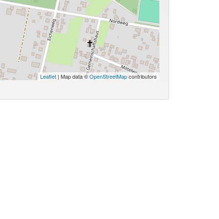
Leaflet
| Map data ©
OpenStreetMap
contributors